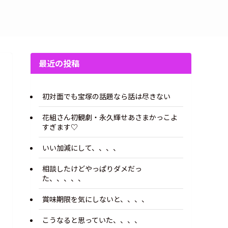
最近の投稿
初対面でも宝塚の話題なら話は尽きない
花組さん初観劇・永久輝せあさまかっこよ
すぎます♡
いい加減にして、、、、
相談したけどやっぱりダメだっ
た、、、、、
賞味期限を気にしないと、、、、
こうなると思っていた、、、、