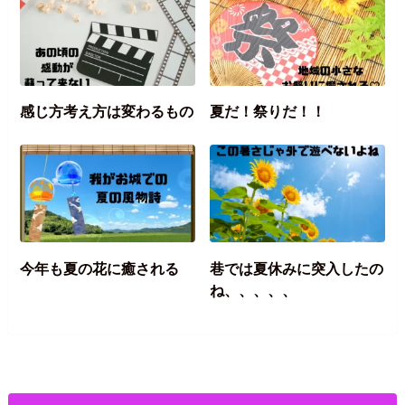
感じ方考え方は変わるもの
夏だ！祭りだ！！
今年も夏の花に癒される
巷では夏休みに突入したの
ね、、、、、