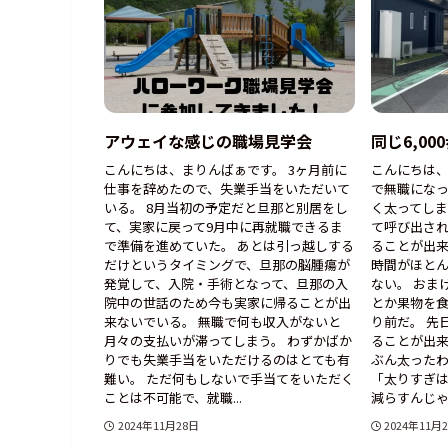
アウェイな感じの職場見学会
同じ6,0
こんにちは、まりんばぁです。 3ヶ月前に
こんにちは、
仕事を辞めたので、失業手当をいただいて
で無職にな
いる。 8月当初の予定だと旦那と別居をし
く太ってしま
て、実家に戻って9月中に再就職できるま
て呼び出さ
で準備を進めていた。 あとは引っ越しする
ることが出
だけというタイミングで、旦那の脳腫瘍が
時間がほと
発覚して、入院・手術となって、旦那の入
ない。 おま
院中の世話のため今も実家に帰ることが出
とか果物を
来ないでいる。 無職で何も収入がないと
り前だ。 先
月々の支払いが滞ってしまう。 わずかばか
ることが出
りでも失業手当をいただけるのはとても有
ぶん太った
難い。 ただ何もしないで手当てをいただく
「太りすぎ
ことは不可能で、就職...
減らすんじゃな
2024年11月28日
2024年11月