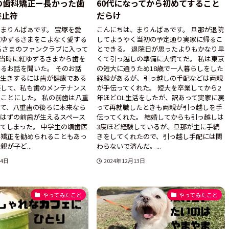
の歯科矯正ー長かった歯
60代になってから初めてすること
終止符
だらけ
まりんばぁです。 宝塚を愛
こんにちは、まりんばぁです。 旦那が退院
紅ゆずるさまをこよなく愛する
してようやく当初の予定通り実家に帰るこ
るさまのファンクラブに入って
とできる。 退院日が思ったよりもかなり早
会当時に紅ゆずるさまから歯を
くて引っ越しの準備に大慌てだ。 私は東京
るお話を聞いた。 そのお話
の短大に通うため18歳で一人暮らしをした
長生きするには歯が健康である
経験があるが、引っ越しの手配などは両親
感して、私も歯のメンテナンス
が手伝ってくれた。 短大を卒業してから2
ことにした。 私の前歯は八重
年ほどOL生活をしたが、訳あって実家に戻
って、八重歯の後ろに本来なら
って再就職したときも両親が引っ越しを手
はずの前歯が生えるスペース
伝ってくれた。 結婚してからも引っ越しは
てしまった。 中学生の頃歯医
3度ほど経験しているが、旦那が主に手続
科矯正を勧められることもあっ
きをしてくれたので、引っ越し手配には関
が子ど...
わらないで済んだ。...
14日
2024年12月13日
やってみたこと
やってみたこと