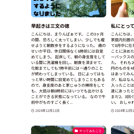
早起きは三文の徳
私にとっ
こんにちは、まりんばぁです。 この3ヶ月
こんにちは、
の間、恐ろしく太ってしまい、少しでも瘦
家庭内別居
せようと朝散歩をするようになった。 歳の
て8月中に仕
せいか平日、休日関係なく6時前には目覚
ことに決め
めてしまう。 起床して、朝の身支度をして
ーバックス
いる間に洗濯機を回し、朝食を済ませて、
た。 それも2
化粧までしても7時半前には一通りのこと
円のものを4
が終わってしまっている。 日によってはも
はあってみ
っと早い時間に目覚めてしまうこともある
が、私はな
ので、身支度のあと家じゅうの掃除をして
入ったこと
も、大抵は朝8時前にはいつでも出かける
達にあった
ことができる状態になっている。 なので午
まだ2、3回
前中がものすごく長く...
い。 おしゃれ
2024年12月11日
2024年12月
やってみたこと