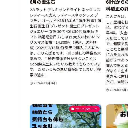
6月の誕生石
60代から
科矯正の
2カラット アレキサンドライト ネックレス
レディース 大人 レディースネックレス プ
こんにちは、
ラチナ ゴールド K18 18金 6月誕生石 6月 誕
し、星組を
生石 誕生日 プレゼント 誕生日プレゼント
私。 紅ゆず
ジュエリー 女性 30代 40代 50代 誕生石 ギ
早4年。 入
フト 結婚記念日 おしゃれ 大人かわいい ク
大切にしてい
リスマス価格：14,300円（税込、送料無
で、健康で
料) (2024/12/13時点) 楽天で購入 こんにち
ことだと痛
は、まりんばぁです。 引っ越しの準備も大
に力を入れる
詰めで、手続き関係で分からないことは
歯が２本あ
Google先生にいちいち教えてもらっていま
並んで生える
す。 ただいつもの悪い癖が出てしまい、検
がなくて生え
索の途中...
者さんに歯
たが、当時は親
2024年12月16日
2024年12月
やってみたこと