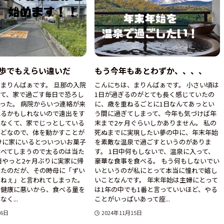
00歩でもえらい違いだ
もう今年もあとわずか、、、、
まりんばぁです。 旦那の入院
こんにちは、まりんばぁです。 小さい頃は
って、家で過ごす毎日で恐ろし
1日が過ぎるのがとても長く感じていたの
った。 病院からいつ連絡が来
に、歳を重ねるごとに1日なんてあっとい
れるかもしれないので遠出をす
う間に過ぎてしまって、今年も気づけば年
来なくて、家でじっとしている
末まで2ヶ月ぐらいしかありません。 私の
んどなので、体を動かすことが
死ぬまでに実現したい夢の中に、年末年始
けに家にいるとついついお菓子
を素敵な温泉で過ごすというのがありま
食べてしまうので太るのは当た
す。 1日中何もしないで、温泉に入って、
日やっと2ヶ月ぶりに実家に帰
豪華な食事を食べる。 もう何もしないでい
来たのだが、その時母に「ずい
いというのが私にとって本当に憧れで嬉し
わねぇ」と言われてしまった。
いことなんです。 年末年始は主婦にとって
は健康に悪いから、食べる量を
は1年の中でも1番と言っていいほど、やる
く...
ことがいっぱいあって座...
26日
2024年11月15日