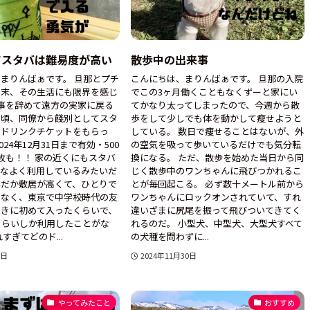
てスタバは難易度が高い
散歩中の出来事
まりんばぁです。 旦那とプチ
こんにちは、まりんばぁです。 旦那の入院
の末、その生活にも限界を感じ
でこの3ヶ月働くこともなくずーと家にい
事を辞めて遠方の実家に戻る
てかなり太ってしまったので、今週から散
た頃、同僚から餞別としてスタ
歩をして少しでも体を動かして瘦せようと
のドリンクチケットをもらっ
している。 数日で痩せることはないが、外
024年12月31日まで有効・500
の空気を吸って歩いているだけでも気分転
枚も！！ 家の近くにもスタバ
換になる。 ただ、散歩を始めた当日から同
んなよく利用しているみたいだ
じく散歩中のワンちゃんに飛びつかれるこ
んだか敷居が高くて、ひとりで
とが毎回起こる。 必ず数十メートル前から
はなく、東京で中学校時代の友
ワンちゃんにロックオンされていて、すれ
ときに初めて入ったくらいで、
違いざまに尻尾を振って飛びついてきてく
ぐらいしか利用したことがな
れるのだ。 小型犬、中型犬、大型犬すべて
すぎてどのド...
の犬種を問わずに...
1日
2024年11月30日
やってみたこと
おすすめ