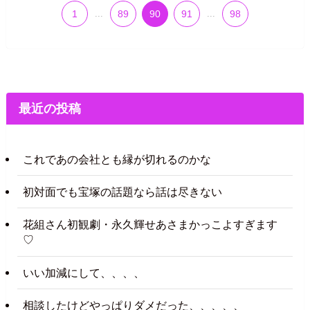
1
...
89
90
91
...
98
最近の投稿
これであの会社とも縁が切れるのかな
初対面でも宝塚の話題なら話は尽きない
花組さん初観劇・永久輝せあさまかっこよすぎます
♡
いい加減にして、、、、
相談したけどやっぱりダメだった、、、、、