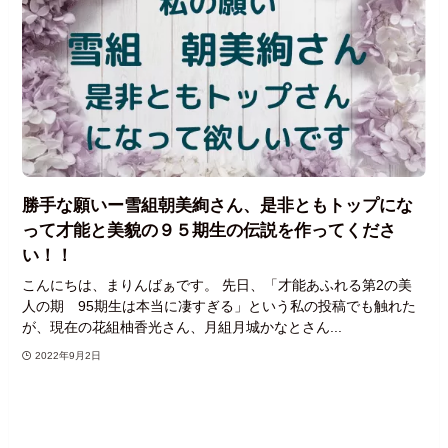
勝手な願いー雪組朝美絢さん、是非ともトップにな
って才能と美貌の９５期生の伝説を作ってくださ
い！！
こんにちは、まりんばぁです。 先日、「才能あふれる第2の美
人の期 95期生は本当に凄すぎる」という私の投稿でも触れた
が、現在の花組柚香光さん、月組月城かなとさん...
2022年9月2日