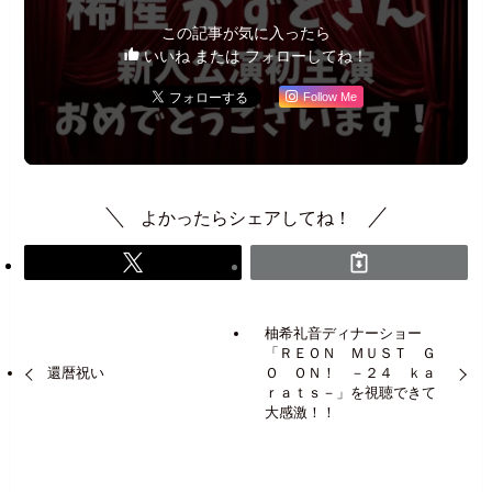
この記事が気に入ったら
いいね または フォローしてね！
Follow Me
よかったらシェアしてね！
柚希礼音ディナーショー
「ＲＥＯＮ ＭＵＳＴ Ｇ
還暦祝い
Ｏ ＯＮ！ －２４ ｋａ
ｒａｔｓ－」を視聴できて
大感激！！