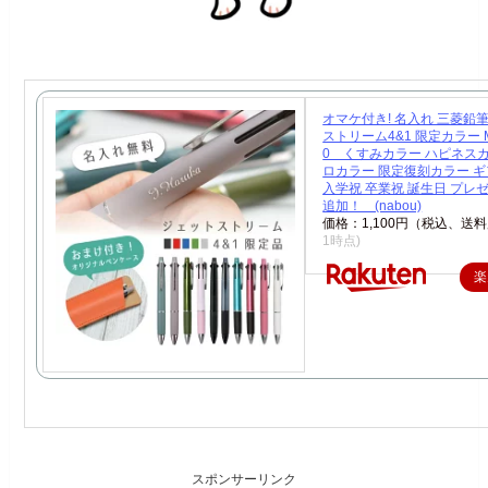
オマケ付き! 名入れ 三菱鉛
ストリーム4&1 限定カラー MS
0 くすみカラー ハピネスカ
ロカラー 限定復刻カラー ギ
入学祝 卒業祝 誕生日 プレ
追加！ (nabou)
価格：1,100円（税込、送料
1時点)
楽
スポンサーリンク