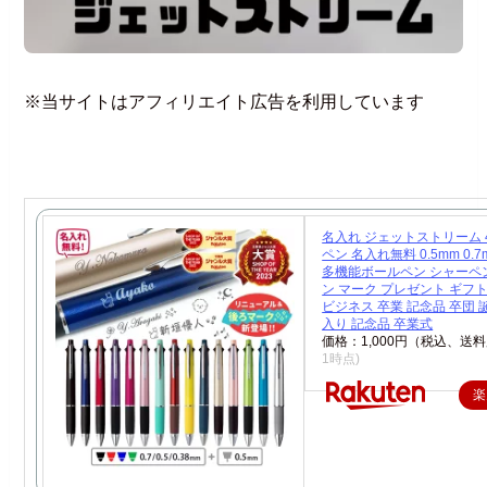
※当サイトはアフィリエイト広告を利用しています
名入れ ジェットストリーム 
ペン 名入れ無料 0.5mm 0.7m
多機能ボールペン シャーペン
ン マーク プレゼント ギフト
ビジネス 卒業 記念品 卒団 
入り 記念品 卒業式
価格：1,000円（税込、送料
1時点)
楽