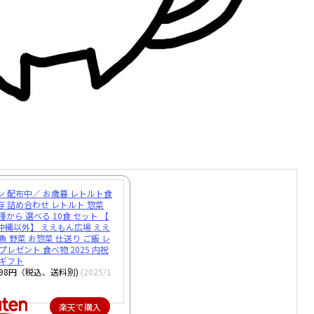
ン 配布中／ お歳暮 レトルト食
存 詰め合わせ レトルト 惣菜
種から 選べる 10食 セット 【
沖縄以外】 ええもん広場 ええ
魚 野菜 お惣菜 仕送り ご飯 レ
プレゼント 食べ物 2025 内祝
 ギフト
998円（税込、送料別)
(2025/1
楽天で購入