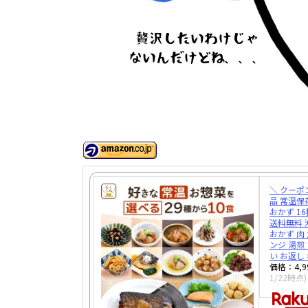
＼ クーポ
品 常温保
おかず 16
送料無料 
おかず 肉 
ンジ 湯煎 
い お返し
価格：4,
1/22時点)