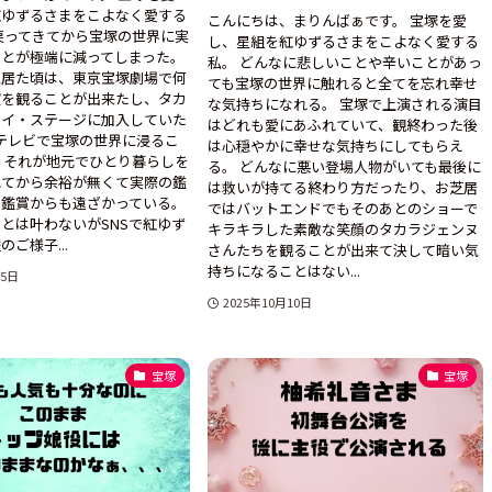
紅ゆずるさまをこよなく愛する
こんにちは、まりんばぁです。 宝塚を愛
戻ってきてから宝塚の世界に実
し、星組を紅ゆずるさまをこよなく愛する
ことが極端に減ってしまった。
私。 どんなに悲しいことや辛いことがあっ
に居た頃は、東京宝塚劇場で何
ても宝塚の世界に触れると全てを忘れ幸せ
演を観ることが出来たし、タカ
な気持ちになれる。 宝塚で上演される演目
カイ・ステージに加入していた
はどれも愛にあふれていて、観終わった後
テレビで宝塚の世界に浸るこ
は心穏やかに幸せな気持ちにしてもらえ
 それが地元でひとり暮らしを
る。 どんなに悪い登場人物がいても最後に
れてから余裕が無くて実際の鑑
は救いが持てる終わり方だったり、お芝居
の鑑賞からも遠ざかっている。
ではバットエンドでもそのあとのショーで
とは叶わないがSNSで紅ゆず
キラキラした素敵な笑顔のタカラジェンヌ
ご様子...
さんたちを観ることが出来て決して暗い気
持ちになることはない...
15日
2025年10月10日
宝塚
宝塚