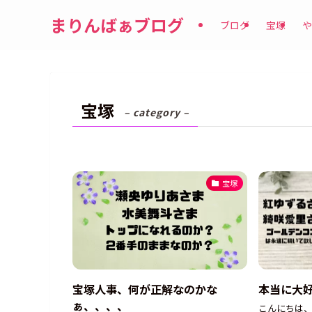
まりんばぁブログ
ブログ
宝塚
や
宝塚
– category –
宝塚
宝塚人事、何が正解なのかな
本当に大
ぁ、、、、
こんにちは、