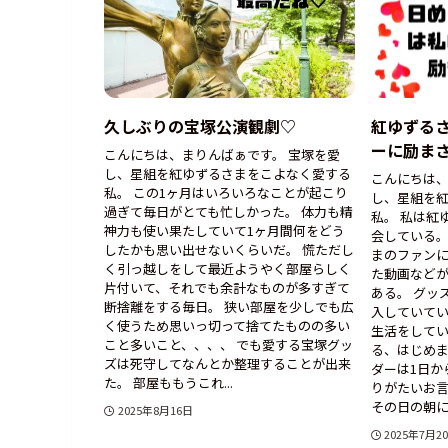
久しぶりの宝塚公演観劇♡
紅ゆずる
ーに励ま
こんにちは、まりんばぁです。 宝塚を愛
し、星組を紅ゆずるさまをこよなく愛する
こんにちは、
私。 この1ヶ月はいろいろなことが起こり
し、星組を
過ぎて毎日がとても忙しかった。 体力も精
私。 私は紅
神力も使い果たしていて1ヶ月間何をどう
会している。
したかも思い出せないくらいだ。 慌ただし
まのファン
く引っ越しをして最近ようやく部屋らしく
た動画など
片付いて、それでも余計なものが多すぎて
ある。 グッ
断捨離をする毎日。 狭い部屋を少しでも広
入していて
く使うため思いっ切って捨てたものの多い
生活をしてい
こと多いこと、、、、 でも愛する宝塚グッ
る、はじめ
ズは死守してなんとか整理することが出来
ダーは1日か
た。 部屋ももうこれ...
りがたいお言
その日の朝に紅
2025年8月16日
2025年7月2