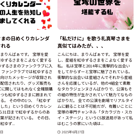
さまの日めくりカレンダ
「私だけに」を歌う礼真琴さまを
される
真似てはみたが、、、
まりんばぁです。 宝塚を愛
こんにちは、まりんばぁです。 宝塚を愛
紅ゆずるさまをこよなく愛する
し、星組を紅ゆずるさまをこよなく愛する
ゆずるさまのファンクラブに入
私。 私は宝塚と2014年に衝撃的な出会い
 ファンクラブでは紅ゆずるさ
をしてからずーと宝塚に魅了されている。
に向けたメッセージが収録され
衝撃的な出会いは星組さんでそれから星組
が配信されたり、グッズ販売も
さんを応援しているが、他の4組全て素敵
ズに関してはもれなく全種類購
なタカラジェンヌさんばかりで、公演もそ
いつも紅ゆずるさまに囲まれて
の組の特性が生かされていて魅力てなもの
る。 その中の1つ、「紅ゆず
ばかりだ。 全ての公演を劇場でリアルタイ
ました」という日めくりカレン
ムに観ることは不可能だが、有難いことに
ら31日まで紅ゆずるからのあ
宝塚の専門チャンネル「タカラヅカ・スカ
葉が記されている。 その日、
イ・ステージ」というCS放送局があって私
ゆず...
はむこうの家にいた頃は...
0日
2025年6月27日