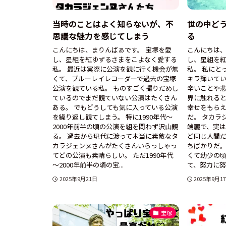
当時のことはよく知らないが、不
世の中ど
思議な魅力を感じてしまう
る
こんにちは、まりんばぁです。 宝塚を愛
こんにちは、
し、星組を紅ゆずるさまをこよなく愛する
し、星組を
私。 最近は実際に公演を観に行く機会が無
私。 私にと
くて、ブルーレイレコーダーで過去の宝塚
キラ輝いてい
公演を観ている私。 ものすごく撮りだめし
辛いことや
ているのでまだ観ていない公演はたくさん
界に触れる
ある。 でもどうしても気に入っている公演
幸せをもらえ
を繰り返し観てしまう。 特に1990年代～
だ。 タカラ
2000年前半の頃の公演を組を問わず沢山観
端麗で、実
る。 過去から現代に渡って本当に素敵なタ
ど同じ人間
カラジェンヌさんがたくさんいらっしゃっ
ちばかりだ。
てどの公演も素晴らしい。 ただ1990年代
くて幼少の
～2000年前半の頃の宝...
て、努力に努力
2025年9月21日
2025年9月1
宝塚