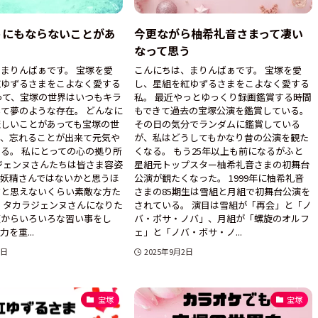
うにもならないことがあ
今更ながら柚希礼音さまって凄い
なって思う
まりんばぁです。 宝塚を愛
こんにちは、まりんばぁです。 宝塚を愛
紅ゆずるさまをこよなく愛する
し、星組を紅ゆずるさまをこよなく愛する
って、宝塚の世界はいつもキラ
私。 最近やっとゆっくり録画鑑賞する時間
て夢のような存在。 どんなに
もできて過去の宝塚公演を鑑賞している。
悲しいことがあっても宝塚の世
その日の気分でランダムに鑑賞している
と、忘れることが出来て元気や
が、私はどうしてもかなり昔の公演を観た
る。 私にとっての心の拠り所
くなる。 もう25年以上も前になるがふと
ジェンヌさんたちは皆さま容姿
星組元トップスター柚希礼音さまの初舞台
は妖精さんではないかと思うほ
公演が観たくなった。 1999年に柚希礼音
だと思えないくらい素敵な方た
さまの85期生は雪組と月組で初舞台公演を
 タカラジェンヌさんになりた
されている。 演目は雪組が「再会」と「ノ
頃からいろいろな習い事をし
バ・ボサ・ノバ」、月組が「螺旋のオルフ
を重...
ェ」と「ノバ・ボサ・ノ...
7日
2025年9月2日
宝塚
宝塚