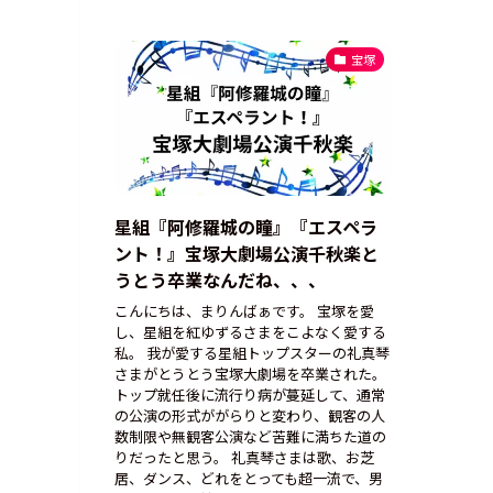
宝塚
星組『阿修羅城の瞳』『エスペラ
ント！』宝塚大劇場公演千秋楽と
うとう卒業なんだね、、、
こんにちは、まりんばぁです。 宝塚を愛
し、星組を紅ゆずるさまをこよなく愛する
私。 我が愛する星組トップスターの礼真琴
さまがとうとう宝塚大劇場を卒業された。
トップ就任後に流行り病が蔓延して、通常
の公演の形式ががらりと変わり、観客の人
数制限や無観客公演など苦難に満ちた道の
りだったと思う。 礼真琴さまは歌、お芝
居、ダンス、どれをとっても超一流で、男