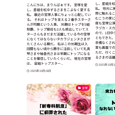
し、星組を
こんにちは、まりんばぁです。 宝塚を愛
私。 地元に
し、星組を紅ゆずるさまをこよなく愛する
際に触れる
私。 最近の宝塚人事にちょっと心配してい
むこうの家
る。 それはトップを支える２番手スターさ
度も宝塚公
んが同期という人事。 95期はトップを5組
ラヅカ・ス
制覇、トップ娘役も3人も排出していてス
ので、1日中
ターさんもまだまだ活躍している今の宝塚
ともできた。
になくてはならないタカラジェンヌさまが
余儀なくさ
たくさんいる期だ。 私はこの95期生は入
賞も画面で
団間もない頃から勝手に注目していて礼真
ただ、行くこ
琴さまや柚香光さまは早期にトップになる
るさまの活躍の
ことを確信していたくらいだ。 現在の宝塚
は、 宙組トップスター...
2025年10月
2025年10月18日
宝塚