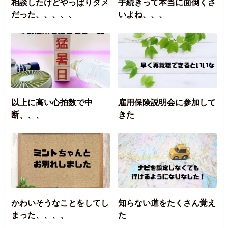
相談したけどやっぱりダメ
手続きって本当に面倒くさ
だった、、、、、
いよね、、、
以上に高い心拍数で中
雇用保険説明会に参加して
断、、、
きた
かわいそうなことをしてし
知らない道をたくさん覚え
まった、、、、
た