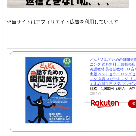
※当サイトはアフィリエイト広告を利用しています
どんどん話すための瞬間英
ニング 送料無料 正規販売店
英語教材 英会話教材 CD 音
出版 ベストセラー ロングセ
ング 入賞 スピーキング リ
すすめ 誕生日 人気 プレゼ
価格：1,980円（税込、送料
28時点)
楽