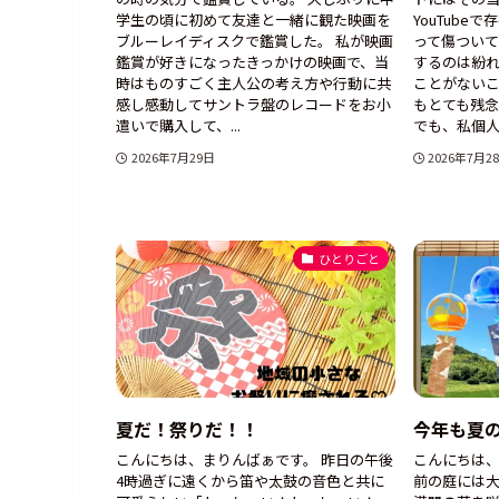
学生の頃に初めて友達と一緒に観た映画を
YouTube
ブルーレイディスクで鑑賞した。 私が映画
って傷つい
鑑賞が好きになったきっかけの映画で、当
するのは紛
時はものすごく主人公の考え方や行動に共
ことがない
感し感動してサントラ盤のレコードをお小
もとても残
遣いで購入して、...
でも、私個人の
2026年7月29日
2026年7月2
ひとりごと
夏だ！祭りだ！！
今年も夏
こんにちは、まりんばぁです。 昨日の午後
こんにちは、
4時過ぎに遠くから笛や太鼓の音色と共に
前の庭には