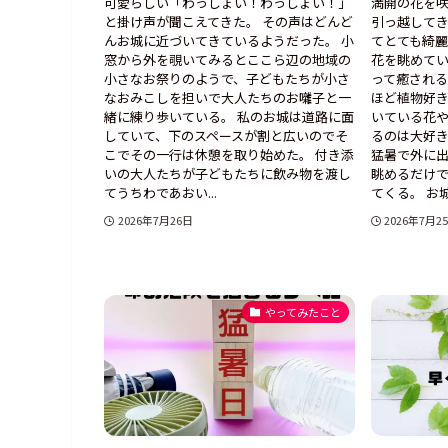
可愛らしい「わっしょい！わっしょい！」
満開の花を咲
と掛け声が聞こえてきた。 その声はどんど
引っ越して
んお城に近づいてきているようだった。 小
てとても綺麗
窓から外を覗いてみるとここら辺の地域の
花を眺めて
小さなお祭りのようで、子どもたちが小さ
って癒される
なおみこしを担いで大人たちのお囃子と一
ほど植物好
緒に練り歩いている。 私のお城は道路に面
いている花
していて、下のスペースが割と広いのでそ
るのは大好き
こでその一行は休憩を取り始めた。 付き添
猛暑で外に
いの大人たちが子どもたちに飲み物を渡し
眺めるだけ
てうちわであおい...
てくる。 お城の
2026年7月26日
2026年7月2
やってみたこと