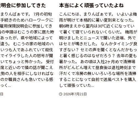
説明会に参加してきた
本当によく頑張っていたよね
まりんばぁです。 7月の初旬
こんにちは、まりんばぁです。 いよいよ梅
の手続きのためハローワークに
雨が明けて本格的に暑い夏到来となった。
日雇用保険説明会に参加してき
朝6時まえから室内は30℃近くになってい
当の申請はむこうの家に居た時
て暑くて寝ていられないくらいだ。 梅雨が
があったが、県や地域によって
明けましたとニュースで聞いた途端、外で
違う。 むこうの家の地域のハ
はセミが鳴きだした。 なんかタイミング良
はいつも人であふれていて殺伐
すぎない？ セミの声を聞くとなんだかもっ
気でイライラした人の怒号が聞
と暑く感じるのはなぜだろう？ 去年の夏も
いてちょっと怖かった。 受付
暑かった。 あの頃は入社2ヶ月めで清掃場
の席と近いので隣の話が聞こえ
所がどんどん増えて昼食後は退社時刻まで
大勢の人を相手にしなければな
汗だくで冷房の無いいろいろな場所を清掃
なのか職員さんも急いでいる感
することになって自前で送風ベストを購入
く...
して頑張っていた...
2日
2026年7月21日