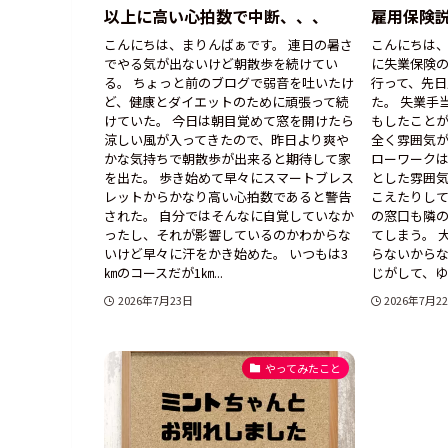
以上に高い心拍数で中断、、、
雇用保険
こんにちは、まりんばぁです。 連日の暑さ
こんにちは、
でやる気が出ないけど朝散歩を続けてい
に失業保険
る。 ちょっと前のブログで弱音を吐いたけ
行って、先
ど、健康とダイエットのために頑張って続
た。 失業手
けていた。 今日は朝目覚めて窓を開けたら
もしたこと
涼しい風が入ってきたので、昨日より爽や
全く雰囲気が
かな気持ちで朝散歩が出来ると期待して家
ローワーク
を出た。 歩き始めて早々にスマートブレス
とした雰囲
レットからかなり高い心拍数であると警告
こえたりして
された。 自分ではそんなに自覚していなか
の窓口も隣
ったし、それが影響しているのかわからな
てしまう。 
いけど早々に汗をかき始めた。 いつもは3
らないから
㎞のコースだが1㎞...
じがして、ゆっ
2026年7月23日
2026年7月2
やってみたこと