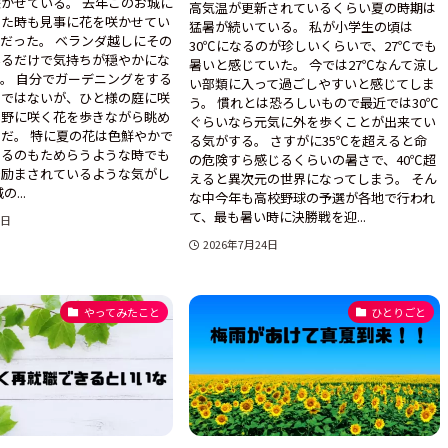
かせている。 去年このお城に
高気温が更新されているくらい夏の時期は
きた時も見事に花を咲かせてい
猛暑が続いている。 私が小学生の頃は
だった。 ベランダ越しにその
30℃になるのが珍しいくらいで、27℃でも
いるだけで気持ちが穏やかにな
暑いと感じていた。 今では27℃なんて涼し
。 自分でガーデニングをする
い部類に入って過ごしやすいと感じてしま
きではないが、ひと様の庭に咲
う。 慣れとは恐ろしいもので最近では30℃
や野に咲く花を歩きながら眺め
ぐらいなら元気に外を歩くことが出来てい
だ。 特に夏の花は色鮮やかで
る気がする。 さすがに35℃を超えると命
出るのもためらうような時でも
の危険すら感じるくらいの暑さで、40℃超
で励まされているような気がし
えると異次元の世界になってしまう。 そん
...
な中今年も高校野球の予選が各地で行われ
て、最も暑い時に決勝戦を迎...
5日
2026年7月24日
やってみたこと
ひとりごと