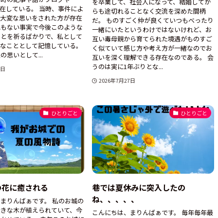
を卒業して、社会人になって、結婚してか
で存在している。 当時、事件によ
らも途切れることなく交流を深めた間柄
て大変な思いをされた方が存在
だ。 ものすごく仲が良くていつもべったり
れもない事実で今後このような
一緒にいたというわけではないけれど、お
ことを祈るばかりで、私として
互い毒母親から育てられた境遇がものすご
念なこととして記憶している。
く似ていて感じ方や考え方が一緒なのでお
思いとして...
互いを深く理解できる存在なのである。 会
うのは実に1年ぶりとな...
8日
2026年7月27日
ひとりごと
ひとりごと
の花に癒される
巷では夏休みに突入したの
ね、、、、、
まりんばぁです。 私のお城の
大きな木が植えられていて、今
こんにちは、まりんばぁです。 毎年毎年最