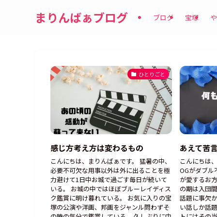
まりんばぁブログ
ブログ
宝塚
や
ひとりごと
感じ方考え方は変わるもの
あえて苦
こんにちは、まりんばぁです。 猛暑の中、
こんにちは、
必要不可欠な用事以外は外に出ることを極
OGがダブル
力避けて1日中お城で過ごす毎日が続いて
が愛するお方
いる。 お城の中ではほぼブルーレイディス
の期は入団
ク鑑賞に明け暮れている。 お気に入りの宝
話題に事欠
塚の公演や洋画、邦画をジャンル問わずそ
い話しか話題
の時の気分で鑑賞している。 久しぶりに中
トにはその