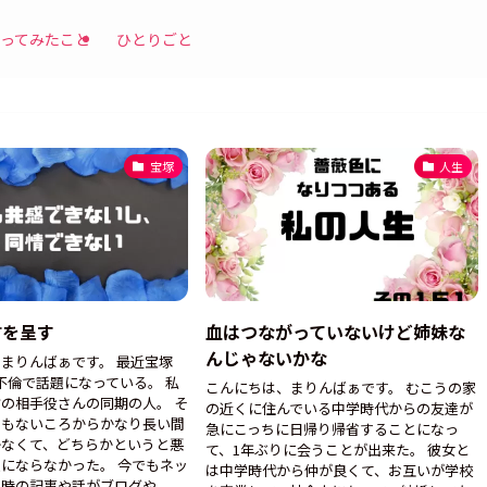
ってみたこと
ひとりごと
宝塚
人生
言を呈す
血はつながっていないけど姉妹な
んじゃないかな
まりんばぁです。 最近宝塚
不倫で話題になっている。 私
こんにちは、まりんばぁです。 むこうの家
の相手役さんの同期の人。 そ
の近くに住んでいる中学時代からの友達が
間もないころからかなり長い間
急にこっちに日帰り帰省することになっ
かなくて、どちらかというと悪
て、1年ぶりに会うことが出来た。 彼女と
にならなかった。 今でもネッ
は中学時代から仲が良くて、お互いが学校
当時の記事や話がブログや